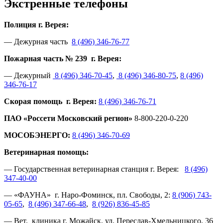
Экстренные телефоны
Полиция г. Верея:
— Дежурная часть
8 (496) 346-76-77
Пожарная часть № 239 г. Верея:
— Дежурный
8 (496) 346-70-45
,
8 (496) 346-80-75
,
8 (496)
346-76-17
Скорая помощь г. Верея:
8 (496) 346-76-71
ПАО «Россети Московский регион»
8-800-220-0-220
МОСОБЭНЕРГО:
8 (496) 346-70-69
Ветеринарная помощь:
— Государственная ветеринарная станция г. Верея:
8 (496)
347-40-00
— «ФАУНА» г. Наро-Фоминск, пл. Свободы, 2:
8 (906) 743-
05-65
,
8 (496) 347-66-48
,
8 (926) 836-45-85
— Вет. клиника г. Можайск, ул. Переслав-Хмельницкого, 36